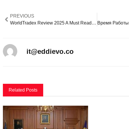
PREVIOUS
WorldTradex Review 2025 A Must Read Before Opening An Account
it@eddievo.co
Related Posts