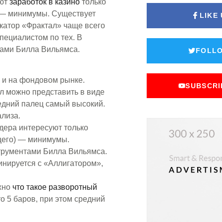
уют
заработок в казино
только
 — минимумы. Существует
LIKE
катор «Фрактал» чаще всего
пециалистом по тех. В
тами Билла Вильямса.
FOLLO
 и на фондовом рынке.
SUBSCRI
л можно представить в виде
средний палец самый высокий.
лиза.
дера интересуют только
щего) — минимумы.
струментами Билла Вильямса.
инируется с «Аллигатором»,
жно
что такое разворотный
то 5 баров, при этом средний