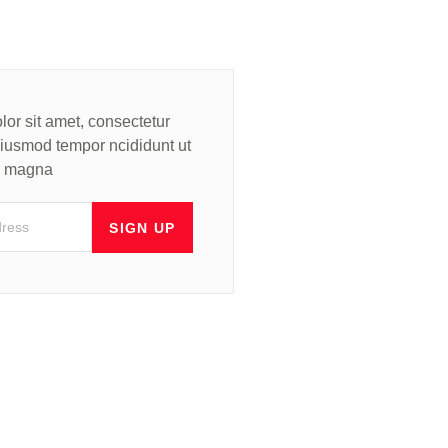
or sit amet, consectetur
 eiusmod tempor ncididunt ut
re magna
SIGN UP