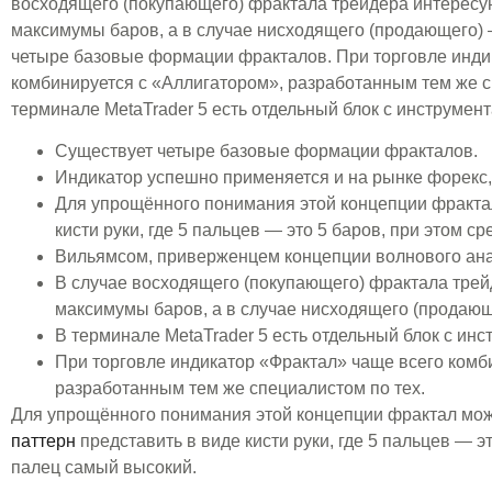
восходящего (покупающего) фрактала трейдера интерес
максимумы баров, а в случае нисходящего (продающего)
четыре базовые формации фракталов. При торговле инди
комбинируется с «Аллигатором», разработанным тем же с
терминале MetaTrader 5 есть отдельный блок с инструмен
Существует четыре базовые формации фракталов.
Индикатор успешно применяется и на рынке форекс,
Для упрощённого понимания этой концепции фракта
кисти руки, где 5 пальцев — это 5 баров, при этом 
Вильямсом, приверженцем концепции волнового ана
В случае восходящего (покупающего) фрактала трей
максимумы баров, а в случае нисходящего (продаю
В терминале MetaTrader 5 есть отдельный блок с ин
При торговле индикатор «Фрактал» чаще всего комб
разработанным тем же специалистом по тех.
Для упрощённого понимания этой концепции фрактал мо
паттерн
представить в виде кисти руки, где 5 пальцев — э
палец самый высокий.