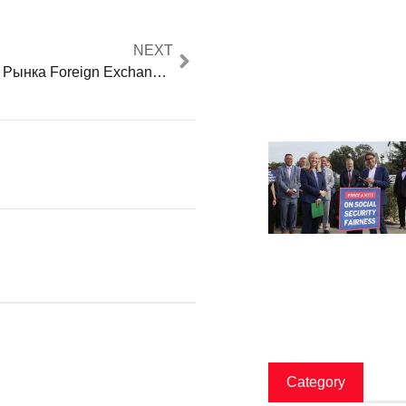
NEXT
Время Работы Рынка Foreign Exchange Расписание Торговых Сессий
Category