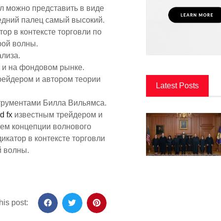
л можно представить в виде
средний палец самый высокий.
ор в контексте торговли по
рой волны.
лиза.
 и на фондовом рынке.
рейдером и автором теории
Latest Posts
струментами Билла Вильямса.
d fx
известным трейдером и
ем концепции волнового
икатор в контексте торговли
й волны.
his post: