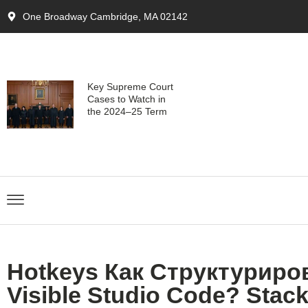
One Broadway Cambridge, MA 02142
Key Supreme Court
Cases to Watch in
the 2024–25 Term
Hotkeys Как Структуриро
Visible Studio Code? Stac