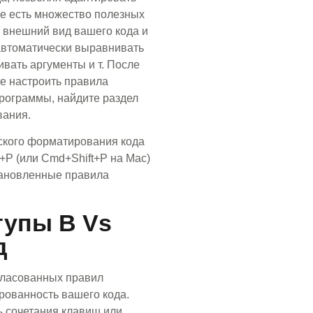
de есть множество полезных
 внешний вид вашего кода и
автоматически выравнивать
вать аргументы и т. После
ете настроить правила
программы, найдите раздел
вания.
ского форматирования кода
t+P (или Cmd+Shift+P на Mac)
тановленные правила
тупы В Vs
д
гласованных правил
рованность вашего кода.
ь сочетания клавиш или