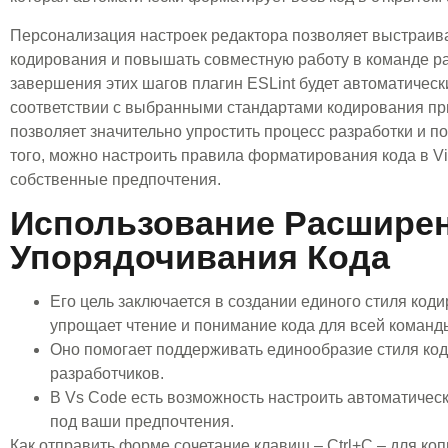
Персонализация настроек редактора позволяет выстраив
кодирования и повышать совместную работу в команде р
завершения этих шагов плагин ESLint будет автоматическ
соответствии с выбранными стандартами кодирования пр
позволяет значительно упростить процесс разработки и п
того, можно настроить правила форматирования кода в Vi
собственные предпочтения.
Использование Расшире
Упорядочивания Кода
Его цель заключается в создании единого стиля коди
упрощает чтение и понимание кода для всей команд
Оно помогает поддерживать единообразие стиля ко
разработчиков.
В Vs Code есть возможность настроить автоматиче
под ваши предпочтения.
Как отправить форме сочетание клавиш – Ctrl+C – для к