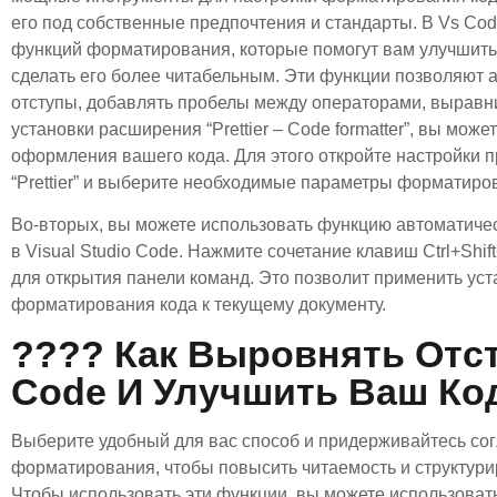
его под собственные предпочтения и стандарты. В Vs Co
функций форматирования, которые помогут вам улучшить
сделать его более читабельным. Эти функции позволяют 
отступы, добавлять пробелы между операторами, выравни
установки расширения “Prettier – Code formatter”, вы мож
оформления вашего кода. Для этого откройте настройки 
“Prettier” и выберите необходимые параметры форматиро
Во-вторых, вы можете использовать функцию автоматиче
в Visual Studio Code. Нажмите сочетание клавиш Ctrl+Shif
для открытия панели команд. Это позволит применить ус
форматирования кода к текущему документу.
???? Как Выровнять Отс
Code И Улучшить Ваш Ко
Выберите удобный для вас способ и придерживайтесь со
форматирования, чтобы повысить читаемость и структури
Чтобы использовать эти функции, вы можете использоват