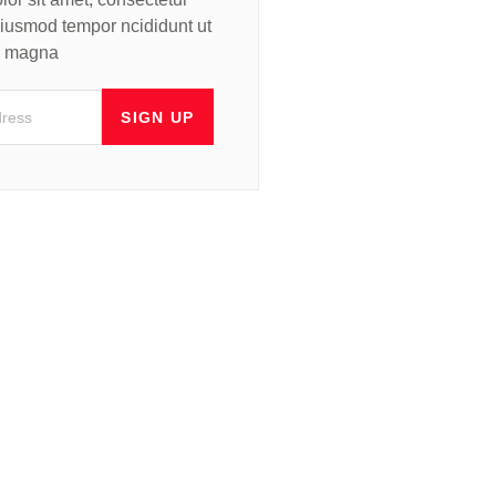
 eiusmod tempor ncididunt ut
re magna
SIGN UP