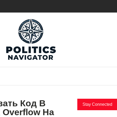
вать Код В
Stay Connected
k Overflow На