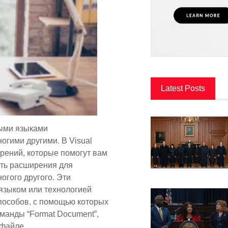
Latest Posts
ными языками
огими другими. В Visual
рений, которые помогут вам
ить расширения для
огого другого. Эти
языком или технологией
способов, с помощью которых
манды “Format Document”,
 файле.