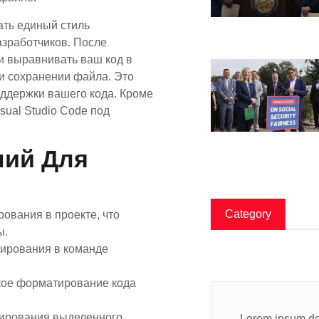
ать единый стиль
азработчиков. После
и выравнивать ваш код в
и сохранении файла. Это
оддержки вашего кода. Кроме
sual Studio Code под
ний Для
Category
рования в проекте, что
ы.
дирования в команде
ское форматирование кода
опирования выделенного
Lorem ipsum dol